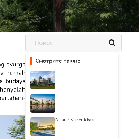
Смотрите также
ng syurga
as, rumah
sa budaya
hanyalah
erlahan-
Dataran Kemerdekaan