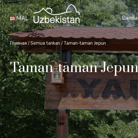
Banda
MAL
Главная
/
Semua tarikan
/
Taman-taman Jepun
Taman-taman Jepu