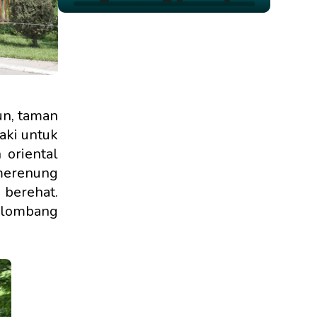
un, taman
aki untuk
 oriental
 merenung
 berehat.
gelombang