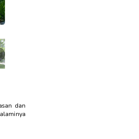
❯
asan dan
alaminya