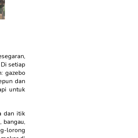
❯
esegaran,
Di setiap
n: gazebo
Jepun dan
api untuk
 dan itik
, bangau,
ng-lorong