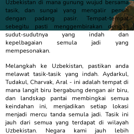
Uzbekistan di mana gunung wujud bersama
tasik, dan sungai yang mengalir penuh
dengan padang pasir. Tempat-tempat
sebegitu pasti menggembirakan dengan
sudut-sudutnya yang indah dan
kepelbagaian semula jadi yang
mempesonakan.
Melangkah ke Uzbekistan, pastikan anda
melawat tasik-tasik yang indah. Aydarkul,
Tudakul, Charvak, Aral - ini adalah tempat di
mana langit biru bergabung dengan air biru,
dan landskap pantai membingkai semua
keindahan ini, menjadikan setiap lokasi
menjadi mercu tanda semula jadi. Tasik ini
jauh dari semua yang terdapat di wilayah
Uzbekistan. Negara kami jauh lebih