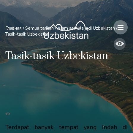
Главная
/
Semua tarikan
/
Alam semula jadi Uzbekistan
/
Tasik-tasik Uzbekistan
Tasik-tasik Uzbekistan
Terdapat banyak tempat yang indah di