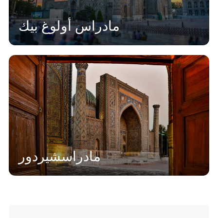
مادراس أولوغ بيك
مادراسشيردور