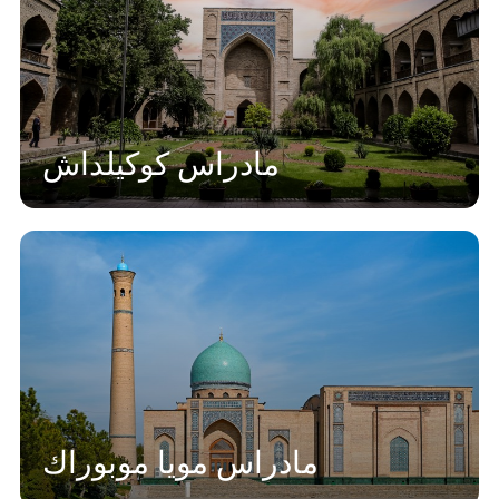
مادراس كوكيلداش
مادراس مويا موبوراك