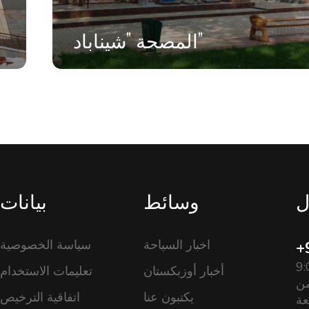
المصحة "شيناباد"
ل
وسائط
بيانات
اخبار السياحة
سياسة الخصوصية
+
ل: من 9:00
أخبار أوزبكستان
تعليمات الاستخدام
ءً، من
يكتبون عنا
اتفاقية الترخيص
عة