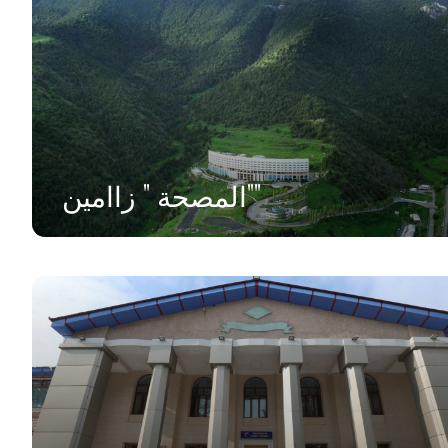
المصحة " زاامين""