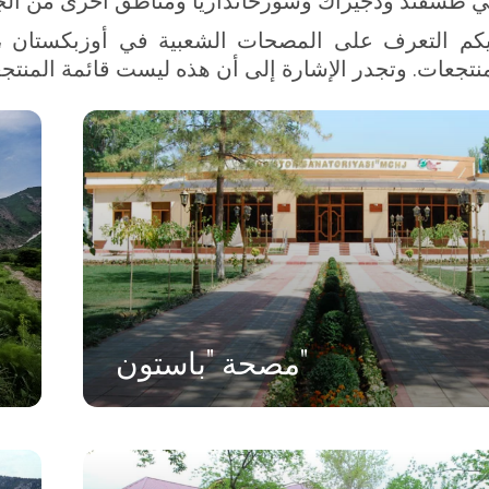
طشقند ودجيزاك وسورخانداريا ومناطق أخرى من الجم
م التعرف على المصحات الشعبية في أوزبكستان ، ال
نتجعات. وتجدر الإشارة إلى أن هذه ليست قائمة المنتج
مصحة "باستون"