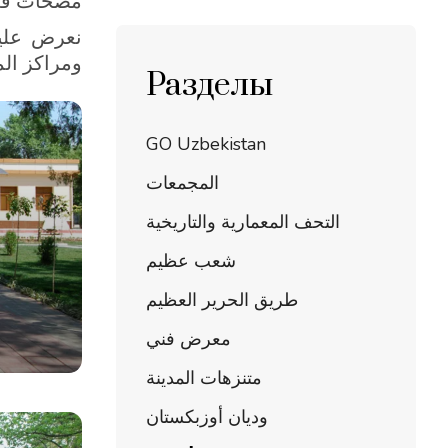
مصحات في 
نعرض عليك
ومراكز الم
Разделы
GO Uzbekistan
المجمعات
التحف المعمارية والتاريخية
شعب عظيم
طريق الحرير العظيم
معرض فني
متنزهات المدينة
وديان أوزبكستان