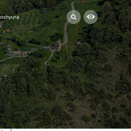
roshyura
وهناك المز