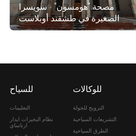
مصحة "هومسون" - سويسرا
الصغيرة في طشقند أوبلاست
للوكالات
للسياح
الترويج للجولة
التعليمات
التشريعات السياحية
نظام البحيرات ايدار
ارناساي
الطرق السياحية