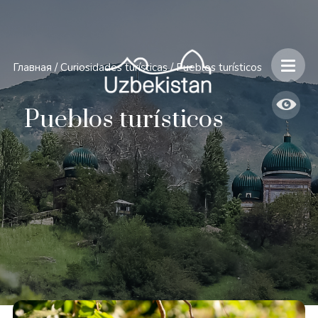
Главная
/
Curiosidades turísticas
/
Pueblos turísticos
Pueblos turísticos