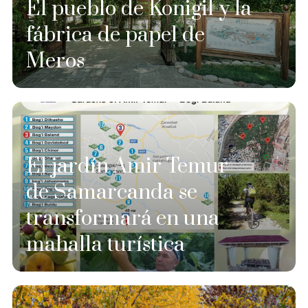
El pueblo de Konigil y la
fábrica de papel de
Meros
El jardín Amir Temur
de Samarcanda se
transformará en una
mahalla turística