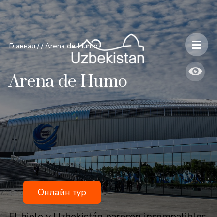
Главная
/
/
Arena de Humo
Arena de Humo
Онлайн тур
El hielo y Uzbekistán parecen incompatibles.