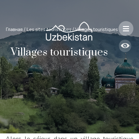
Главная
/
Les sites touristiques
/
Villages touristiques
Villages touristiques
Vous voulez voir la vie rurale de l’intérieur ?
Alors le séjour dans un village touristique