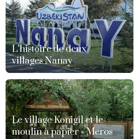
L’histoire de deux
villages Nanay
Le village Konigil et le
moulin à papier « Meros