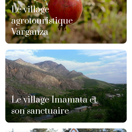
Le village
agrotouristique
Varganza
Le village Imamata et
son sanctuaire