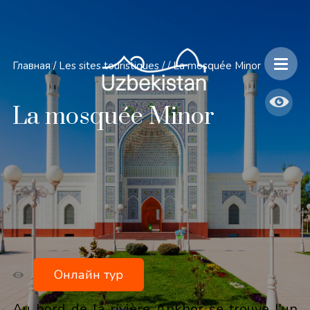
Главная
/
Les sites touristiques
/
/
La mosquée Minor
La mosquée Minor
Онлайн тур
Au bord de la rivière Ankhor se trouve l’un