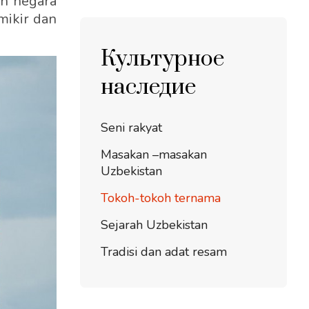
an negara
mikir dan
Культурное
наследие
Seni rakyat
Masakan –masakan
Uzbekistan
Tokoh-tokoh ternama
Sejarah Uzbekistan
Tradisi dan adat resam