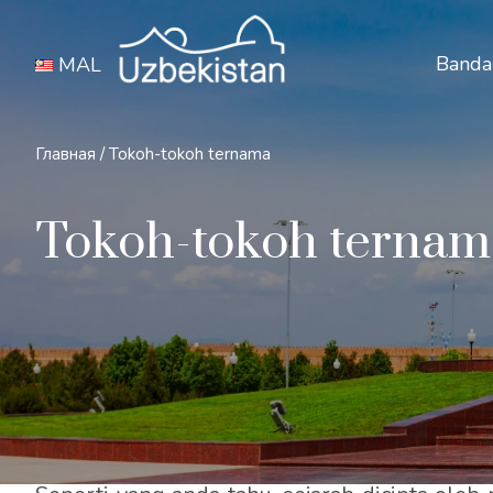
Banda
MAL
Главная
/
Tokoh-tokoh ternama
Tokoh-tokoh ternam
УUzbekistan ialah sebuah negara yang unik 