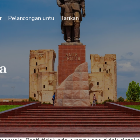
r
Pelancongan untuk semua
Tarikan
a
dan sejarahnya menjangkau lebih daripada satu 