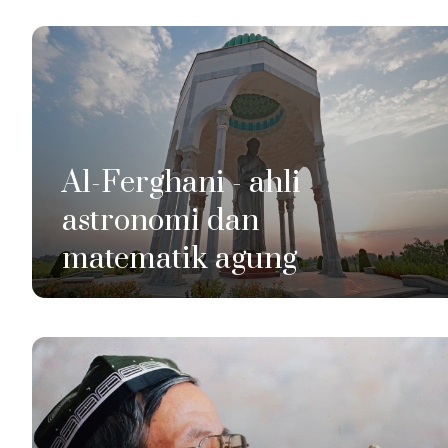
Al-Ferghani - ahli
astronomi dan
matematik agung