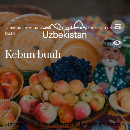
Главная
/
Semua tarikan
/
Taman-taman Uzbekistan
/
Kebun
buah
Kebun buah
Uzbekistan adalah tempat kelahiran saintis