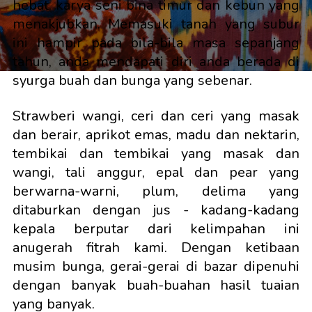
hebat, karya seni bina timur dan kebun yang
menakjubkan. Memasuki tanah yang subur
ini hampir pada bila-bila masa sepanjang
tahun, anda mendapati diri anda berada di
syurga buah dan bunga yang sebenar.
Strawberi wangi, ceri dan ceri yang masak
dan berair, aprikot emas, madu dan nektarin,
tembikai dan tembikai yang masak dan
wangi, tali anggur, epal dan pear yang
berwarna-warni, plum, delima yang
ditaburkan dengan jus - kadang-kadang
kepala berputar dari kelimpahan ini
anugerah fitrah kami. Dengan ketibaan
musim bunga, gerai-gerai di bazar dipenuhi
dengan banyak buah-buahan hasil tuaian
yang banyak.