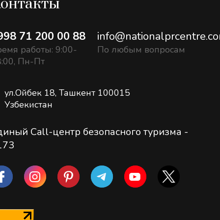
онтакты
998 71 200 00 88
info@nationalprcentre.c
емя работы: 9:00-
По любым вопросам
:00, Пн-Пт
ул.Ойбек 18, Ташкент 100015
Узбекистан
диный Call-центр безопасного туризма -
173