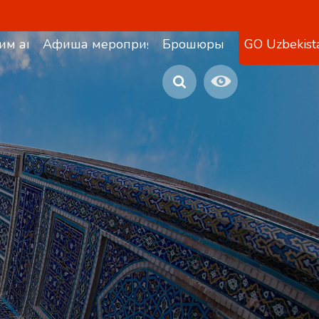
им агентствам
Афиша мероприятий
Брошюры
GO Uzbekist