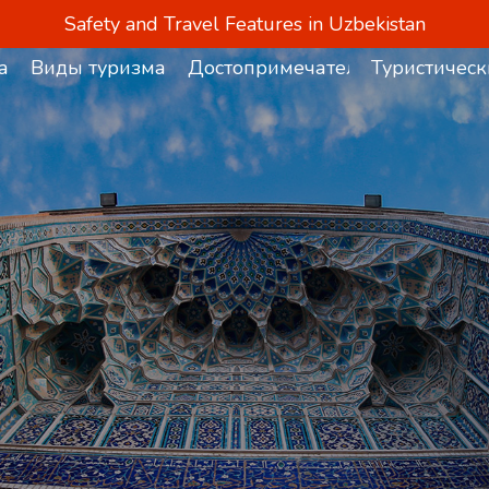
Safety and Travel Features in Uzbekistan
а
Виды туризма
Достопримечательности
Туристическ