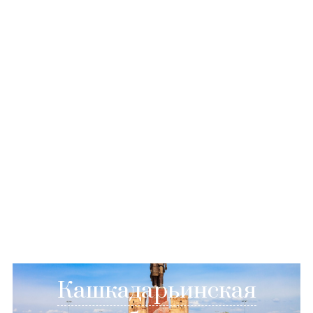
Кашкадарьинская