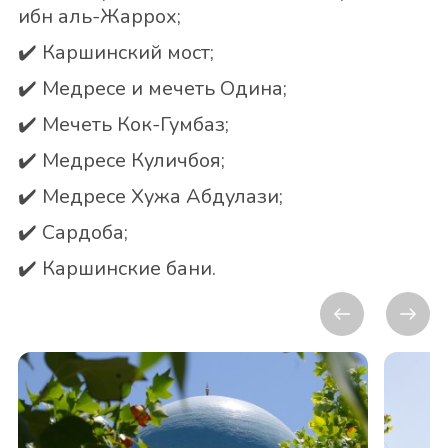
ибн аль-Жаррох;
✔️ Каршинский мост;
✔️ Медресе и мечеть Одина;
✔️
Мечеть Кок-Гумбаз;
✔️ Медресе Куличбоя;
✔️ Медресе Хужа Абдулази;
✔️ Сардоба;
✔️ Каршинские бани.