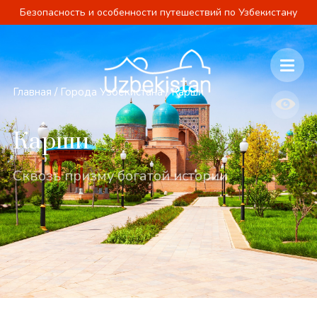
Безопасность и особенности путешествий по Узбекистану
Главная
/
Города Узбекистана
/
Карши
Карши
Сквозь призму богатой истории