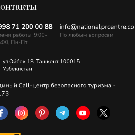
онтакты
998 71 200 00 88
info@nationalprcentre.c
емя работы: 9:00-
По любым вопросам
:00, Пн-Пт
ул.Ойбек 18, Ташкент 100015
Узбекистан
диный Call-центр безопасного туризма -
173