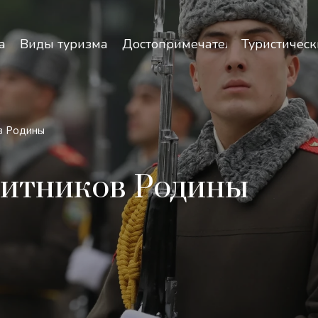
зопасность и особенности путешествий по Узбекист
а
Виды туризма
Достопримечательности
Туристическ
в Родины
ащитников Родины