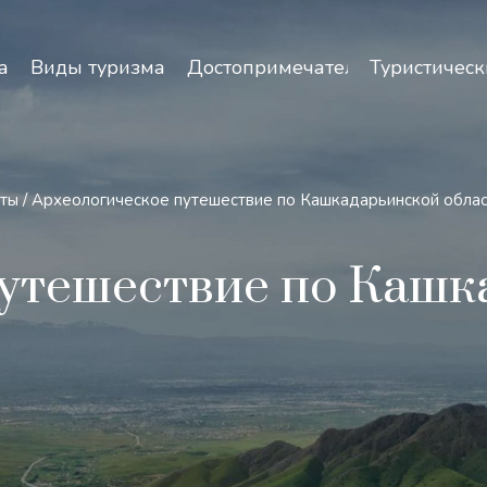
зопасность и особенности путешествий по Узбекист
а
Виды туризма
Достопримечательности
Туристическ
уты
/
Археологическое путешествие по Кашкадарьинской облас
путешествие по Кашк