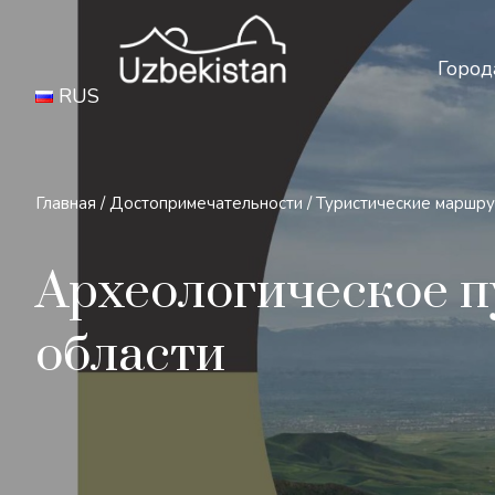
Бе
Город
RUS
Главная
/
Достопримечательности
/
Туристические маршр
Археологическое 
области