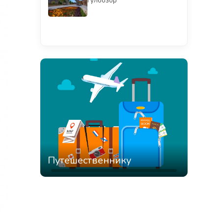
Гулбозор
Смотреть всё
Путешественнику