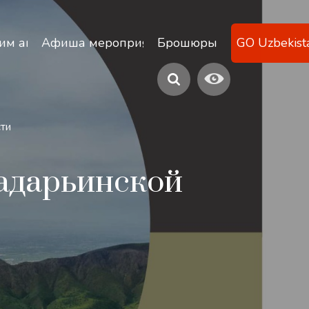
ану
им агентствам
Афиша мероприятий
Брошюры
GO Uzbekist
ти
адарьинской