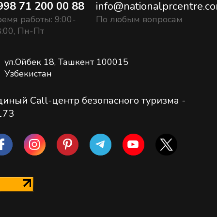
998 71 200 00 88
info@nationalprcentre.c
емя работы: 9:00-
По любым вопросам
:00, Пн-Пт
ул.Ойбек 18, Ташкент 100015
Узбекистан
диный Call-центр безопасного туризма -
173