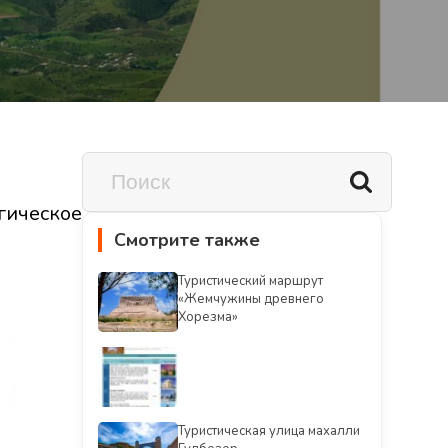
ическое
Смотрите также
Туристический маршрут
«Жемчужины древнего
Хорезма»
Туристическая улица махалли