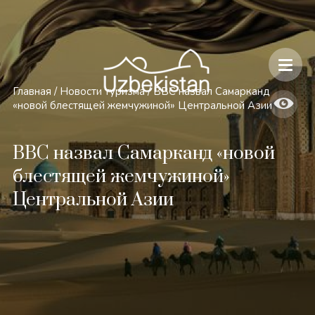
Безопасность и особенности путешествий по Узбекистану
Главная
/
Новости туризма
/
BBC назвал Самарканд
«новой блестящей жемчужиной» Центральной Азии
BBC назвал Самарканд «новой
блестящей жемчужиной»
Центральной Азии