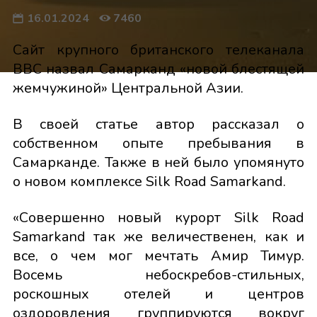
16.01.2024
7460
Сайт крупного британского телеканала
BBC назвал Самарканд «новой блестящей
жемчужиной» Центральной Азии.
В своей статье автор рассказал о
собственном опыте пребывания в
Самарканде. Также в ней было упомянуто
о новом комплексе Silk Road Samarkand.
«Совершенно новый курорт Silk Road
Samarkand так же величественен, как и
все, о чем мог мечтать Амир Тимур.
Восемь небоскребов-стильных,
роскошных отелей и центров
оздоровления группируются вокруг