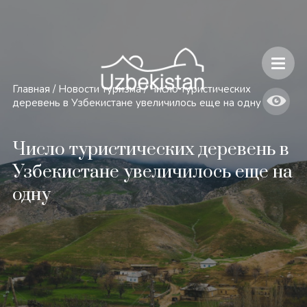
Безопасность и особенности путешествий по Узбекистану
Главная
/
Новости туризма
/
Число туристических
деревень в Узбекистане увеличилось еще на одну
Число туристических деревень в
Узбекистане увеличилось еще на
одну