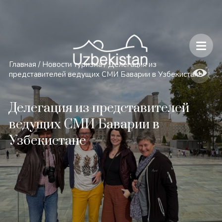
Безопасность и особенности путешествий по Узбекистану
Главная
/
Новости туризма
/
Делегация из
представителей ведущих СМИ Баварии в Узбекистане
Делегация из представителей
ведущих СМИ Баварии в
Узбекистане