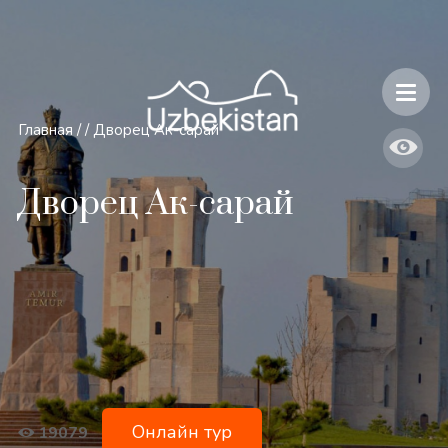
Безопасность и особенности путешествий по Узбекистану
Главная
/
/
Дворец Ак-сарай
Дворец Ак-сарай
Онлайн тур
19079