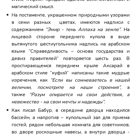
магический смысл.
На постаменте, украшенном природными узорами
в семи разных цветах, имеются надписи с
содержанием
“Эмир - тень Аллаха на земле”
. На
лицевой стороне переднего купола в виде
вытянутого шестиугольника надпись на арабском
языке “Справедливость – основа государства и
девиз правителей” повторяется шесть раз. В
простирающемся переднем крыле Аксарай в
арабском стиле “куфий” написаны такие мудрые
изречения, как
“Если вы сомневаетесь в нашей
величии, посмотрите на наши строения”,
а
также
“Разум опирается на свои действия, а
невежество - на свои мечты и надежды”.
Как писал Бабур, в середине дворца находился
бассейн, а напротив – купольный зал для приема
гостей, рядом небольшая комната для советников,
во дворе роскошные навесы, а внутри дворца -