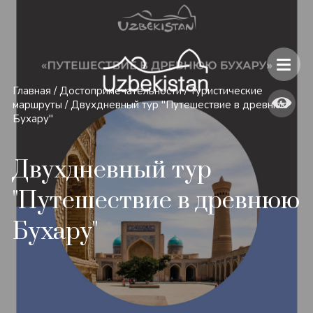
Безопасность и особенности путешествий по Узбекистану
Главная
/
Достопримечательности
/
Туристические
маршруты
/
Двухдневный тур "Путешествие в древнюю
Бухару"
Двухдневный тур
"Путешествие в древнюю
Бухару"