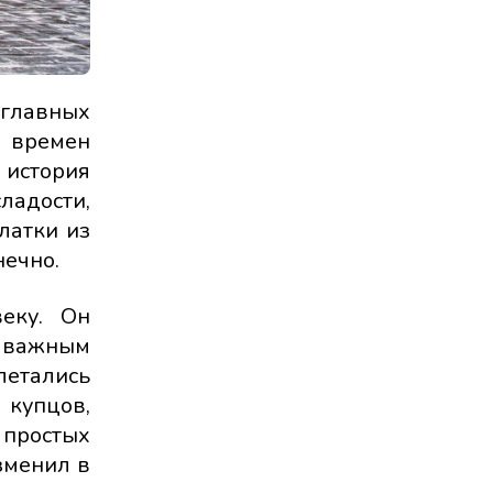
лавных
 времен
 история
ладости,
латки из
нечно.
веку. Он
и важным
летались
 купцов,
 простых
изменил в