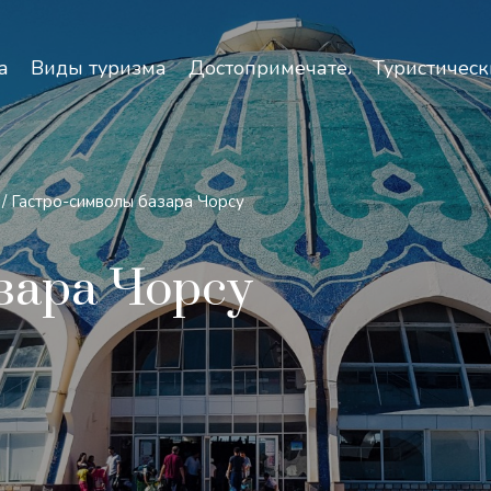
зопасность и особенности путешествий по Узбекист
а
Виды туризма
Достопримечательности
Туристическ
/
Гастро-символы базара Чорсу
зара Чорсу