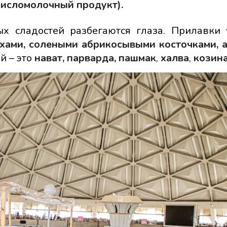
(кисломолочный продукт).
ых сладостей разбегаются глаза. Прилавки
хами,
солеными абрикосывыми косточками, 
й – это
нават,
парварда, пашмак
,
халва
,
козин