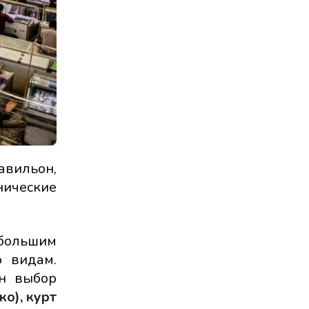
авильон,
нические
большим
 видам.
ен выбор
ко), курт