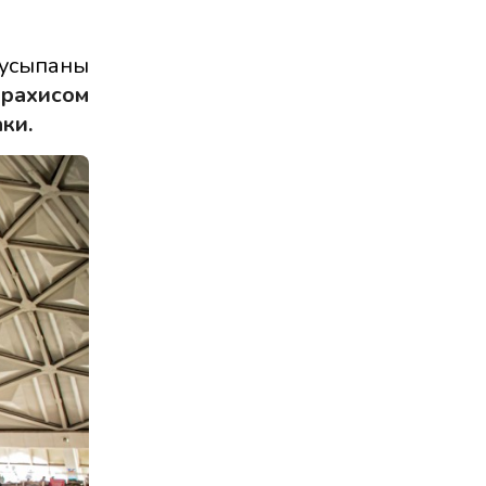
 усыпаны
арахисом
аки.