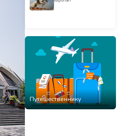
tulporlari”
Смотреть всё
Путешественнику