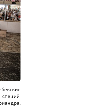
збекские
 специй:
риандра,