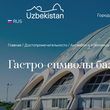
Бе
Город
RUS
Главная
/
Достопримечательности
/
Ансамбли и комплексы
Гастро-символы ба