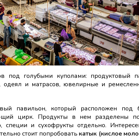
ов под голубыми куполами: продуктовый п
, одеял и матрасов, ювелирные и ремеслен
овый павильон, который расположен под 
ющий цирк. Продукты в нем разделены по
, специи и сухофрукты отдельно. Интерес
тельно стоит попробовать
катык (кислое моло