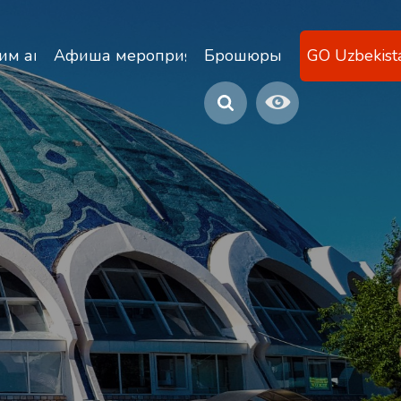
ану
им агентствам
Афиша мероприятий
Брошюры
GO Uzbekist