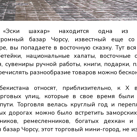
 «Эски шахар» находится одна из г
огромный базар Чорсу, известный еще со
е, вы попадаете в восточную сказку. Тут вся
бетейки, национальные халаты, восточные с
, сувениры ручной работы, книги, подарки, п
речислять разнообразие товаров можно беско
екистана относят, приблизительно, к X 
орговых улиц, которые в свое время был
пути. Торговля велась круглый год и переп
ых дорогах можно было встретить заморских
ников, ремесленников, богатых дехкан и
я базар Чорсу, этот торговый мини-город, не 