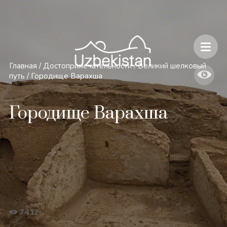
Безопасность и особенности путешествий по Узбекистану
Главная
/
Достопримечательности
/
Великий шелковый
путь
/
Городище Варахша
Городище Варахша
7412