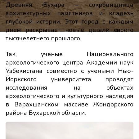
Древняя Бухара – сокровищница
архитектурных памятников и кладезь
глубокой истории. Этот город с каждым
днем раскрывает новые детали своего
тысячелетнего прошлого.
Так, ученые Национального
археологического центра Академии наук
Узбекистана совместно с учеными Нью-
Йоркского университета проводят
исследования на объектах
археологического и культурного наследия
в Варахшанском массиве Жондорского
района Бухарской области.