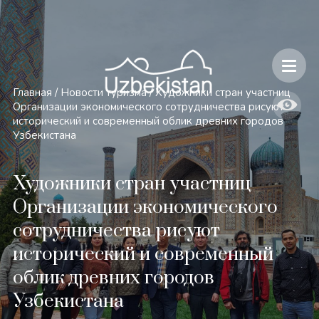
Безопасность и особенности путешествий по Узбекистану
Главная
/
Новости туризма
/
Художники стран участниц
Организации экономического сотрудничества рисуют
исторический и современный облик древних городов
Узбекистана
Художники стран участниц
Организации экономического
сотрудничества рисуют
исторический и современный
облик древних городов
Узбекистана