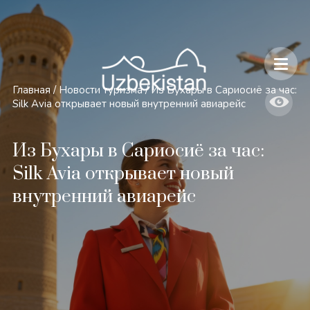
Безопасность и особенности путешествий по Узбекистану
Главная
/
Новости туризма
/
Из Бухары в Сариосиё за час:
Silk Avia открывает новый внутренний авиарейс
Из Бухары в Сариосиё за час:
Silk Avia открывает новый
внутренний авиарейс