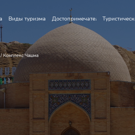
зопасность и особенности путешествий по Узбекист
а
Виды туризма
Достопримечательности
Туристическ
/
Комплекс Чашма