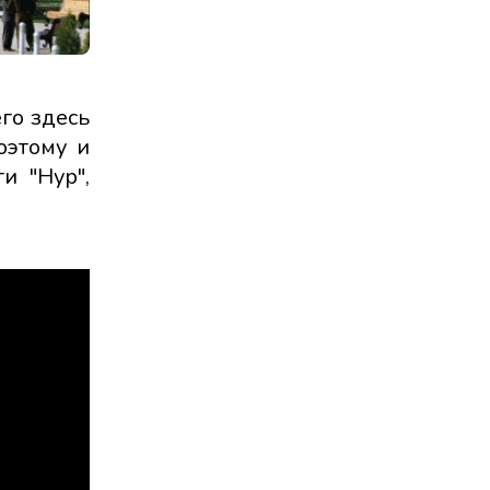
его здесь
оэтому и
и "Нур",