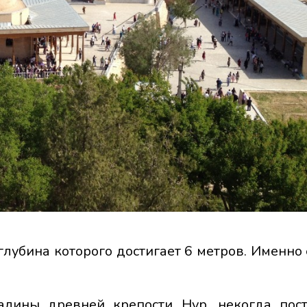
убина которого достигает 6 метров. Именно 
валины древней крепости Нур, некогда пос