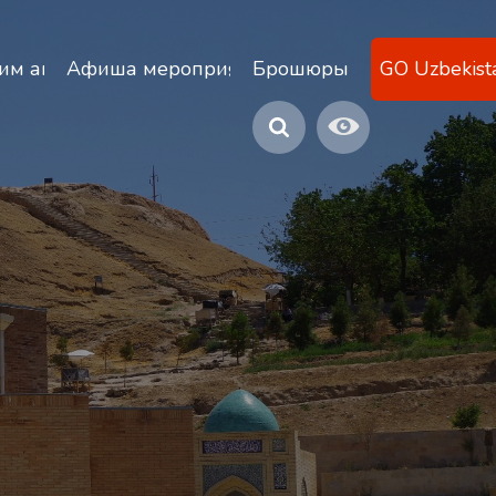
ану
им агентствам
Афиша мероприятий
Брошюры
GO Uzbekist