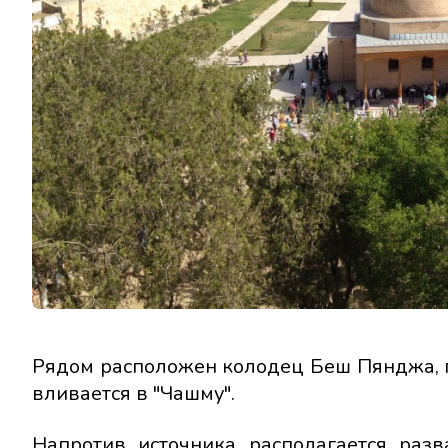
Рядом расположен колодец Беш Пянджа, гл
вливается в "Чашму".
Напротив источника располагается раз