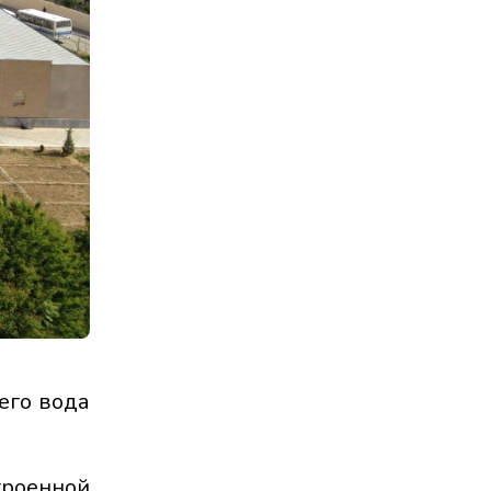
его вода
троенной