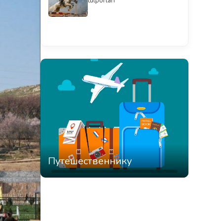
tulporlari”
Смотреть всё
Путешественнику