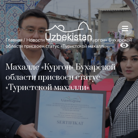
Безопасность и особенности путешествий по Узбекистану
Главная
/
Новости туризма
/
Махалле «Кургон» Бухарской
области присвоен статус «Туристской махалли»
Махалле «Кургон» Бухарской
области присвоен статус
«Туристской махалли»