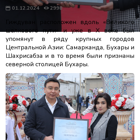
01.12.2024
2998
Гиждуван расположен вдоль «Великого
шелкового пути» и уже в X веке был
упомянут в ряду крупных городов
Центральной Азии: Самарканда, Бухары и
Шахрисабза и в то время были признаны
северной столицей Бухары.