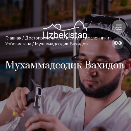
Безопасность и особенности путешествий по Узбекистану
Главная
/
Достопримечательности
/
Ремесленники
Узбекистана
/
Мухаммадcодик Вахидов
Мухаммадcодик Вахидов
517