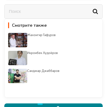
Смотрите также
Жахонгир Гафуров
Икромбек Худоёров
Санджар Джаббаров
Смотреть всё