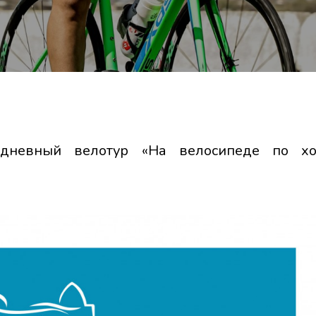
одневный велотур «На велосипеде по х