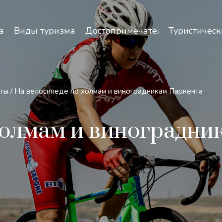
зопасность и особенности путешествий по Узбекист
а
Виды туризма
Достопримечательности
Туристическ
уты
/
На велосипеде по холмам и виноградникам Паркента
холмам и виноградни