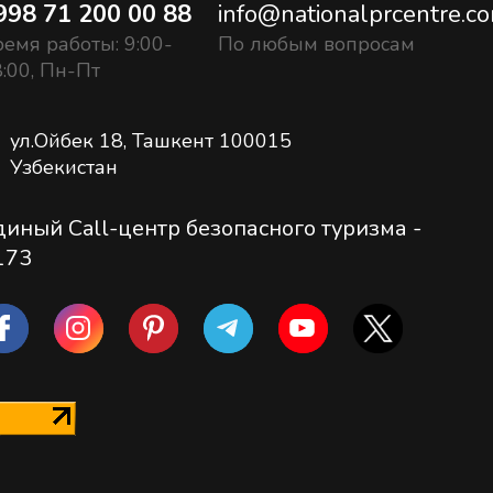
998 71 200 00 88
info@nationalprcentre.c
емя работы: 9:00-
По любым вопросам
:00, Пн-Пт
ул.Ойбек 18, Ташкент 100015
Узбекистан
диный Call-центр безопасного туризма -
173