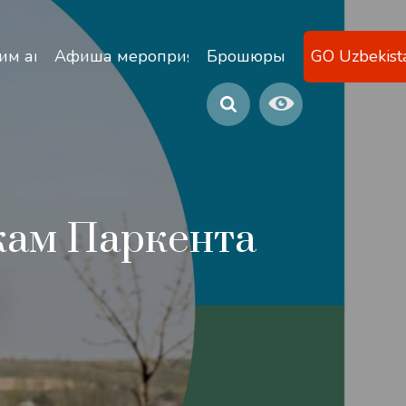
ану
им агентствам
Афиша мероприятий
Брошюры
GO Uzbekist
кам Паркента