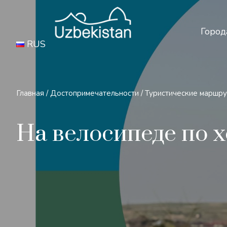
Бе
Город
RUS
Главная
/
Достопримечательности
/
Туристические маршр
На велосипеде по 