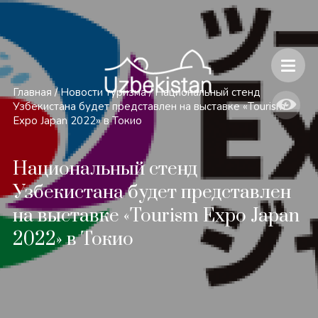
Безопасность и особенности путешествий по Узбекистану
Главная
/
Новости туризма
/
Национальный стенд
Узбекистана будет представлен на выставке «Tourism
Expo Japan 2022» в Токио
Национальный стенд
Узбекистана будет представлен
на выставке «Tourism Expo Japan
2022» в Токио