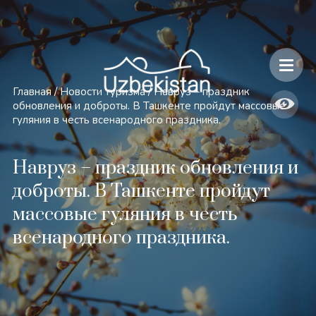
Безопасность и особенности путешествий по Узбекистану
Главная
/
Новости туризма
/
Навруз – праздник
обновления и доброты. В Ташкенте пройдут массовые
гуляния в честь всенародного праздника.
Навруз – праздник обновления и
доброты. В Ташкенте пройдут
массовые гуляния в честь
всенародного праздника.