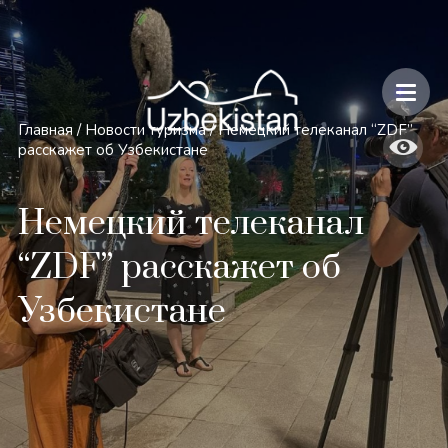
Безопасность и особенности путешествий по Узбекистану
Главная
/
Новости туризма
/
Немецкий телеканал “ZDF”
расскажет об Узбекистане
Немецкий телеканал
“ZDF” расскажет об
Узбекистане