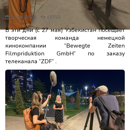
11.06.2021
13252
В эти дни (с 27 мая) Узбекистан посещает
творческая команда немецкой
кинокомпании “Bewegte Zeiten
Filmpriduktion GmbH” по заказу
телеканала “ZDF” .