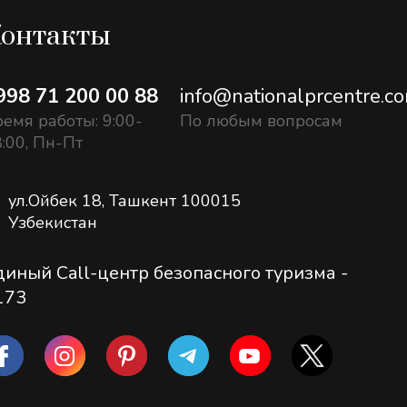
онтакты
998 71 200 00 88
info@nationalprcentre.c
емя работы: 9:00-
По любым вопросам
:00, Пн-Пт
ул.Ойбек 18, Ташкент 100015
Узбекистан
диный Call-центр безопасного туризма -
173