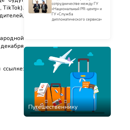
сотрудничестве между ГУ
 TikTok).
«Национальный PR-центр» и
дителей,
ГУ «Служба
дипломатического сервиса»
Смотреть всё
ародной
 декабря
 ссылке:
Путешественнику