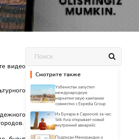
те видео
Смотрите также
Узбекистан запустил
ьтурного
международную
маркетинговую кампанию
совместно с Expedia Group
одежного
Из Бухары в Сариосиё за час:
Silk Avia открывает новый
городов.
внутренний авиарейс
де будут
Подписан Меморандум о