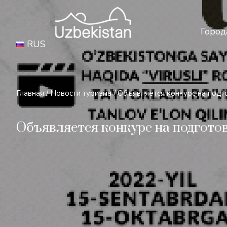
Бе
Город
RUS
Главная
/
Новости туризма
/
Объявляется конкурс на подго
Объявляется конкурс на подготов