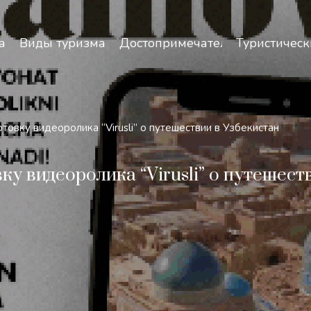
зопасность и особенности путешествий по Узбекист
а
Виды туризма
Достопримечательности
Туристическ
товку видеоролика “Virusli” о путешествии в Узбекистан
ку видеоролика “Virusli” о путешест