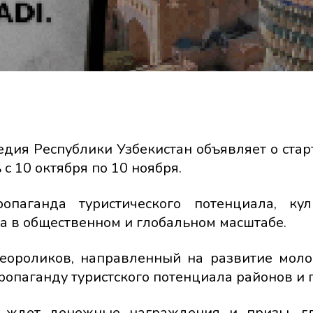
едия Республики Узбекистан объявляет о стар
 с 10 октября по 10 ноября.
паганда туристического потенциала, кул
а в общественном и глобальном масштабе.
деороликов, направленный на развитие мол
ропаганду туристского потенциала районов и 
а ждет денежные награждения и призы, г