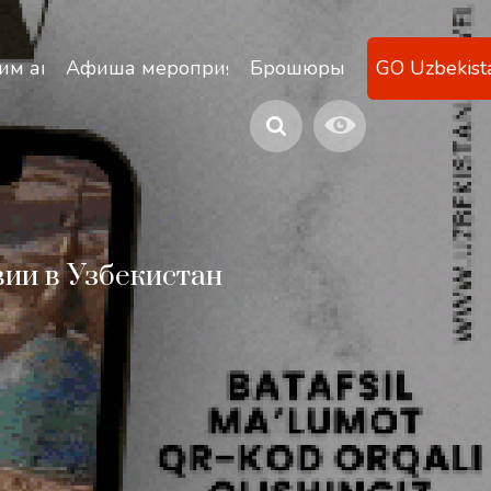
ану
им агентствам
Афиша мероприятий
Брошюры
GO Uzbekist
вии в Узбекистан