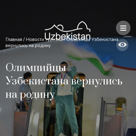
Безопасность и особенности путешествий по Узбекистану
Главная
/
Новости туризма
/
Олимпийцы Узбекистана
вернулись на родину
Олимпийцы
Узбекистана вернулись
на родину