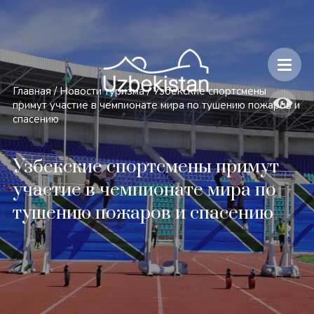
Безопасность и особенности путешествий по Узбекистану
Главная
/
Новости туризма
/
Узбекские спортсмены
примут участие в чемпионате мира по тушению пожаров и
спасению
Узбекские спортсмены примут
участие в чемпионате мира по
тушению пожаров и спасению