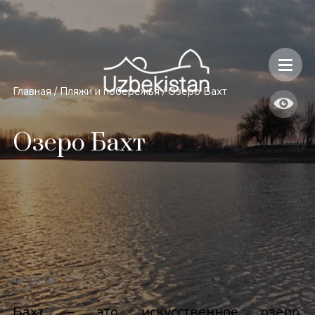
Безопасность и особенности путешествий по Узбекистану
Главная
/
Пляжи и побережья
/
Озеро Бахт
Озеро Бахт
5630
Бахт – это искусственное озеро,