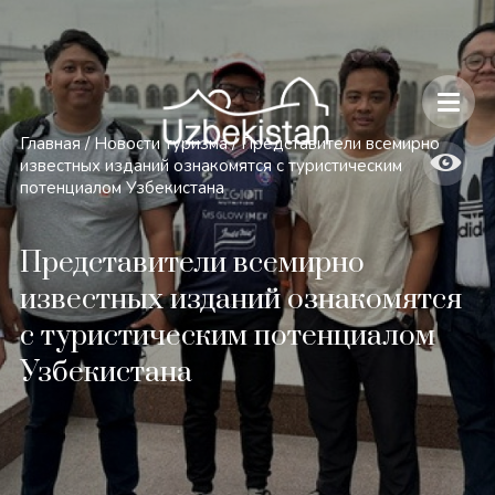
Безопасность и особенности путешествий по Узбекистану
Главная
/
Новости туризма
/
Представители всемирно
известных изданий ознакомятся с туристическим
потенциалом Узбекистана
Представители всемирно
известных изданий ознакомятся
с туристическим потенциалом
Узбекистана