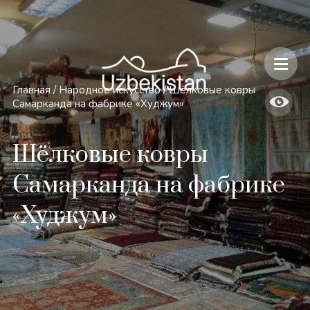
Безопасность и особенности путешествий по Узбекистану
Главная
/
Народное искусство
/
Шёлковые ковры
Самарканда на фабрике «Худжум»
Шёлковые ковры
Самарканда на фабрике
«Худжум»