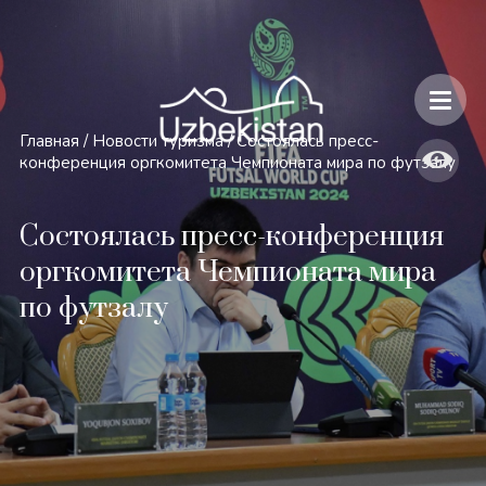
Безопасность и особенности путешествий по Узбекистану
Главная
/
Новости туризма
/
Состоялась пресс-
конференция оргкомитета Чемпионата мира по футзалу
Состоялась пресс-конференция
оргкомитета Чемпионата мира
по футзалу