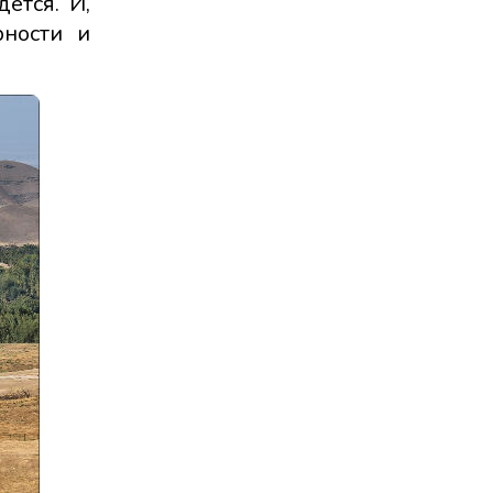
ется. И,
рности и