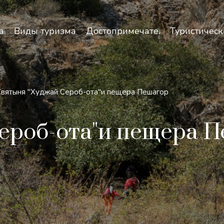
зопасность и особенности путешествий по Узбекист
а
Виды туризма
Достопримечательности
Туристическ
Святыня "Худжай Сероб-ота"и пещера Пешагор
ероб-ота"и пещера 