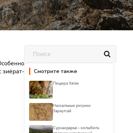
Особенно
 зиёрат-
Смотрите также
Пещера Хатак
Наскальные рисунки
Зараутсай
Сурхандарья – колыбель