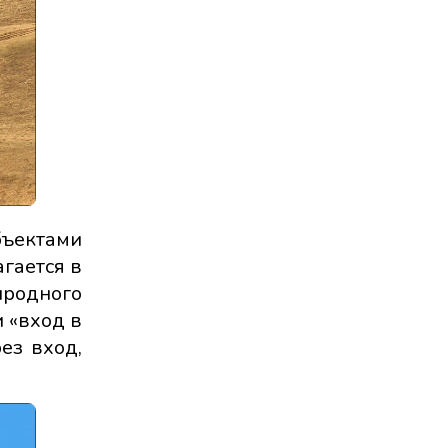
бъектами
гается в
иродного
 «вход в
ез вход,