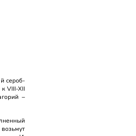
й сероб-
 VIII-XII
агорий –
олненный
 возьмут