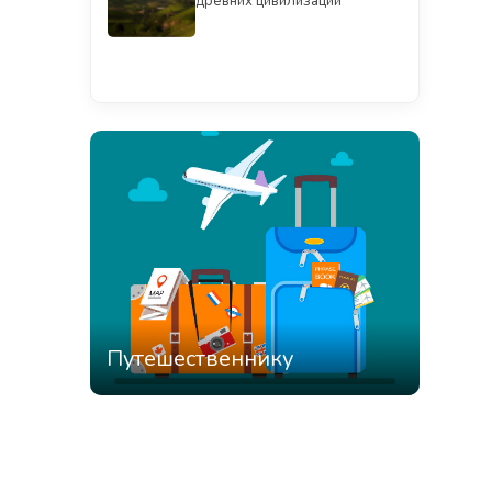
древних цивилизаций
Смотреть всё
Путешественнику