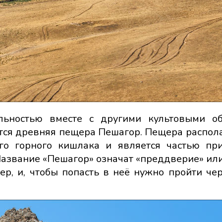
льностью вместе с другими культовыми о
тся древняя пещера Пешагор. Пещера распола
о горного кишлака и является частью пр
Название «Пешагор» означат «преддверие» или
р, и, чтобы попасть в неё нужно пройти чер