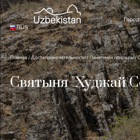
Бе
Город
RUS
Главная
/
Достопримечательности
/
Памятники природы
/
Святыня "Худжай С