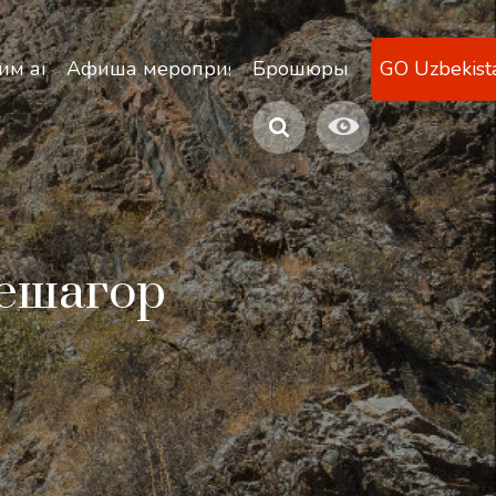
ану
им агентствам
Афиша мероприятий
Брошюры
GO Uzbekist
Пешагор