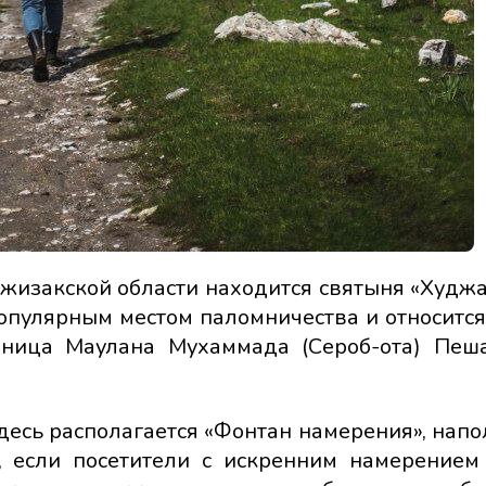
жизакской области находится святыня «Худжа
опулярным местом паломничества и относится к
бница Маулана Мухаммада (Сероб-ота) Пеш
здесь располагается «Фонтан намерения», нап
, если посетители с искренним намерением