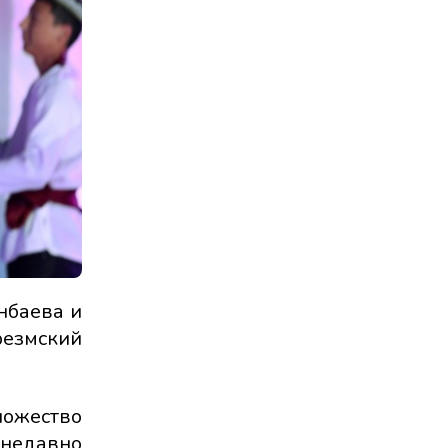
нбаева и
резмский
ожество
 недавно