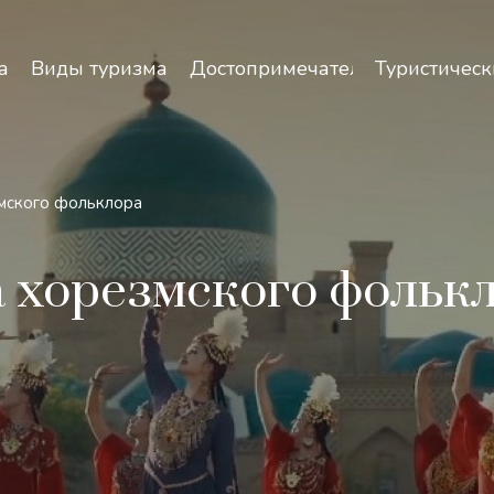
зопасность и особенности путешествий по Узбекист
а
Виды туризма
Достопримечательности
Туристическ
змского фольклора
а хорезмского фольк