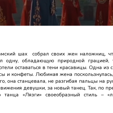
змский шах собрал своих жен наложниц, ч
л одну, обладающую природной грацией, 
тели оставаться в тени красавицы. Одна из 
сы и конфеты. Любимая жена поскользнулась,
о, она станцевала, не разгибая пальцы на ру
вижения девушки, за новый танец. Так, по пр
о танца «Лязги» своеобразный стиль – «