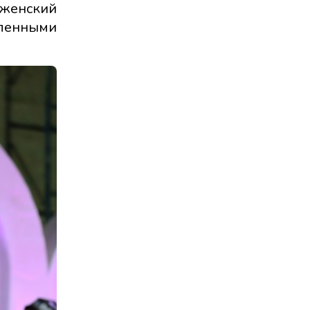
 женский
сленными