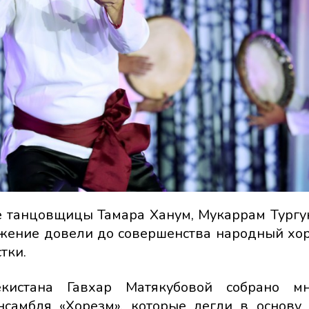
е танцовщицы Тамара Ханум, Мукаррам Тургу
ижение довели до совершенства народный хо
тки.
кистана Гавхар Матякубовой собрано мн
нсамбля «Хорезм», которые легли в основу