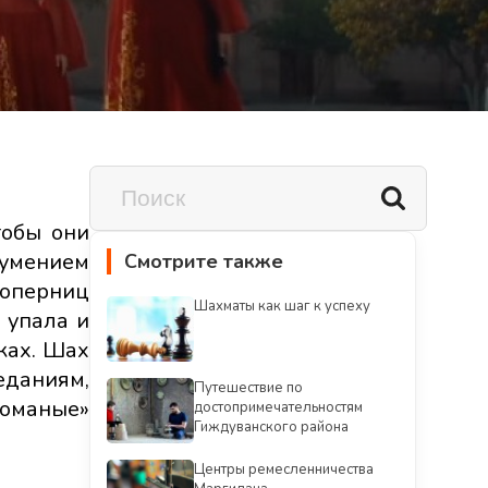
тобы они
умением
Смотрите также
соперниц
Шахматы как шаг к успеху
 упала и
ках. Шах
еданиям,
Путешествие по
ломаные»
достопримечательностям
Гиждуванского района
Центры ремесленничества