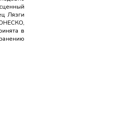
есценный
ец Лязги
 ЮНЕСКО,
ринята в
ранению