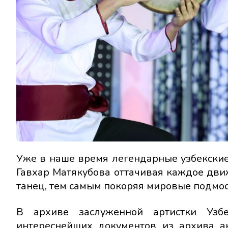
Уже в наше время легендарные узбекски
Гавхар Матякубова оттачивая каждое дв
танец, тем самым покоряя мировые подмос
В архиве заслуженной артистки Узбе
интереснейших документов из архива а