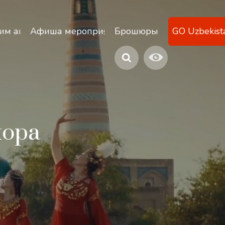
ану
им агентствам
Афиша мероприятий
Брошюры
GO Uzbekist
лора