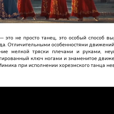
 это не просто танец, это особый способ в
ода. Отличительными особенностями движений
ание мелкой тряски плечами и руками, не
нтированный ключ ногами и знаменитое движ
 Мимика при исполнении хорезмского танца не