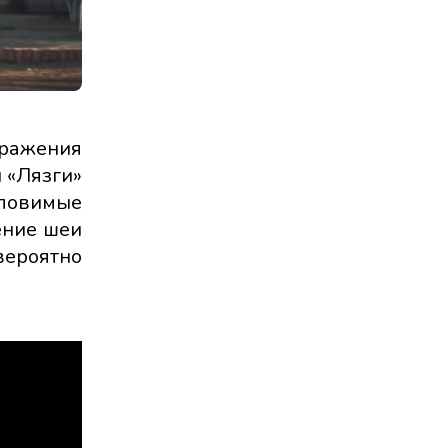
ыражения
 «Лязги»
уловимые
ение шеи
вероятно