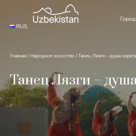
Бе
Город
RUS
Главная
/
Народное искусство
/
Танец Лязги – душа хоре
Танец Лязги – душ