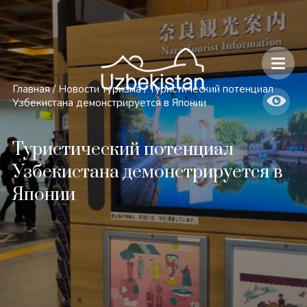
Безопасность и особенности путешествий по Узбекистану
Главная
/
Новости туризма
/
Туристический потенциал
Узбекистана демонстрируется в Японии
Туристический потенциал
Узбекистана демонстрируется в
Японии