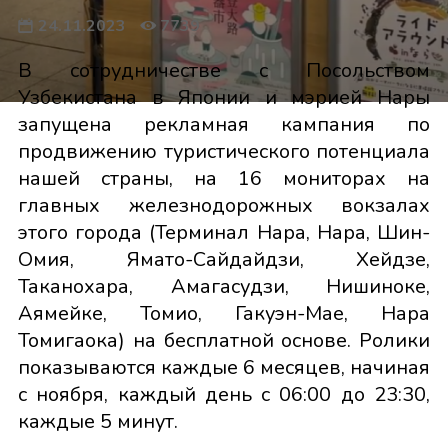
24.11.2023
7739
В сотрудничестве с Посольством
Узбекистана в Японии и мэрией Нары
запущена рекламная кампания по
продвижению туристического потенциала
нашей страны, на 16 мониторах на
главных железнодорожных вокзалах
этого города (Терминал Нара, Нара, Шин-
Омия, Ямато-Сайдайдзи, Хейдзе,
Таканохара, Амагасудзи, Нишиноке,
Аямейке, Томио, Гакуэн-Мае, Нара
Томигаока) на бесплатной основе. Ролики
показываются каждые 6 месяцев, начиная
с ноября, каждый день с 06:00 до 23:30,
каждые 5 минут.