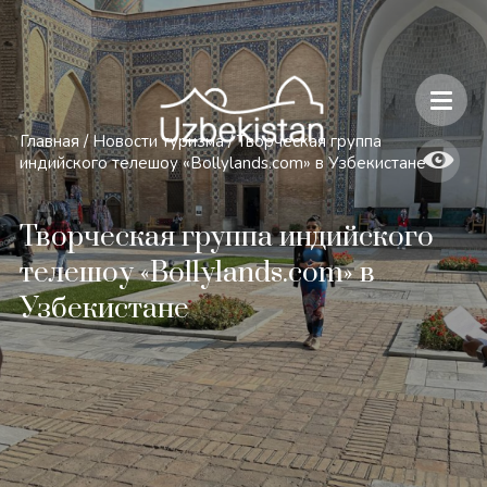
Безопасность и особенности путешествий по Узбекистану
Главная
/
Новости туризма
/
Творческая группа
индийского телешоу «Bollylands.com» в Узбекистане
Творческая группа индийского
телешоу «Bollylands.com» в
Узбекистане