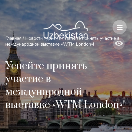
Безопасность и особенности путешествий по Узбекистану
Главная
/
Новости туризма
/
Успейте принять участие в
международной выставке «WTM London»!
Успейте принять
участие в
международной
выставке «WTM London»!