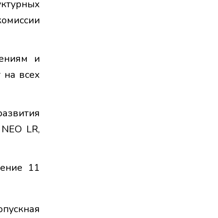
уктурных
комиссии
лениям и
 на всех
азвития
 NEO LR,
нение 11
опускная