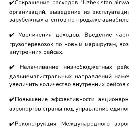
✔️Сокращение расходов "Uzbekistan airw
организаций, выведение из эксплуатаци
зарубежных агентов по продаже авиабиле
✔️ Увеличения доходов. Введение чар
грузоперевозок по новым маршрутам, воз
внутренних рейсах.
✔️ Налаживание низкобюджетных рейс
дальнемагистральных направлений намеч
увеличить количество внутренних рейсов с
✔️Повышение эффективности акционерног
аэропортов страны под управление единог
✔️Реконструкция Международного аэроп