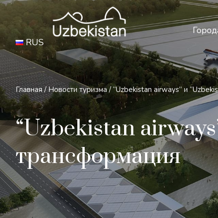
Бе
Город
RUS
Главная
/
Новости туризма
/
“Uzbekistan airways” и “Uzbek
“Uzbekistan airways
трансформация