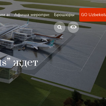
ану
им агентствам
Афиша мероприятий
Брошюры
GO Uzbekist
ts” ждет