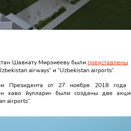
истан Шавкату Мирзиёеву были
представлены
istan airways” и “Uzbekistan airports”.
зом Президента от 27 ноября 2018 года 
он хаво йуллари» были созданы две акци
n airports”.