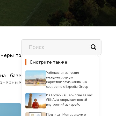
меры по
Смотрите также
Узбекистан запустил
на базе
международную
онерные
маркетинговую кампанию
совместно с Expedia Group
Из Бухары в Сариосиё за час:
Silk Avia открывает новый
внутренний авиарейс
Подписан Меморандум о