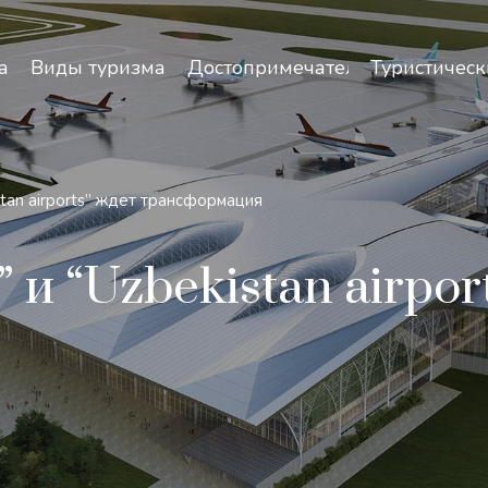
зопасность и особенности путешествий по Узбекист
а
Виды туризма
Достопримечательности
Туристическ
istan airports” ждет трансформация
” и “Uzbekistan airpor