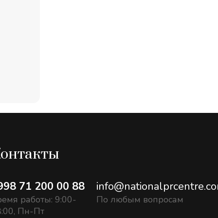
онтакты
998 71 200 00 88
info@nationalprcentre.c
емя работы: 9:00-
По любым вопросам
:00, Пн-Пт