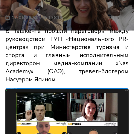
17.06.2021
13819
В Ташкенте прошли переговоры между
руководством ГУП «Национального PR-
центра» при Министерстве туризма и
спорта и главным исполнительным
директором медиа-компании «Nas
Academy» (ОАЭ), тревел-блогером
Насуэром Ясином.