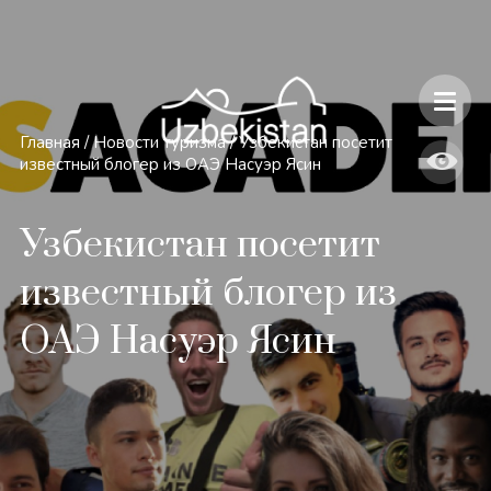
Безопасность и особенности путешествий по Узбекистану
Главная
/
Новости туризма
/
Узбекистан посетит
известный блогер из ОАЭ Насуэр Ясин
Узбекистан посетит
известный блогер из
ОАЭ Насуэр Ясин