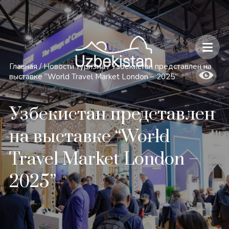
Безопасность и особенности путешествий по Узбекистану
Главная
/
Новости туризма
/
Узбекистан представлен на
выставке “World Travel Market London – 2025”
Узбекистан представлен
на выставке “World
Travel Market London –
2025”