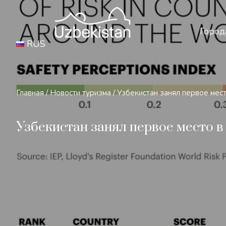
Бе
Город
RUS
Главная
/
Новости туризма
/
Узбекистан занял первое мест
Узбекистан занял первое место в