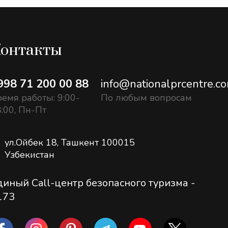
онтакты
998 71 200 00 88
info@nationalprcentre.c
емя работы: 9:00-
По любым вопросам
:00, Пн-Пт
ул.Ойбек 18, Ташкент 100015
Узбекистан
диный Call-центр безопасного туризма -
173