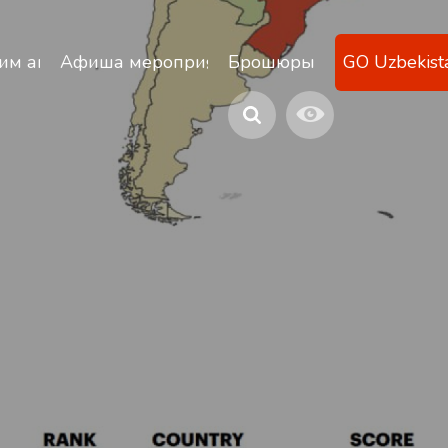
ану
им агентствам
Афиша мероприятий
Брошюры
GO Uzbekist