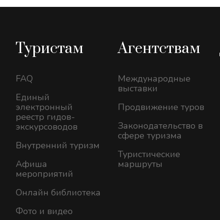
Туристам
Агентствам
FAQ
Международные
выставки
Единый
электронный
Продвижение туров
реестр гидов-
Законодательство в
экскурсоводов
сфере туризма
Внутренний туризм
Туристические
Афиша
маршруты
мероприятий
Онлайн библиотека
Фото и видео