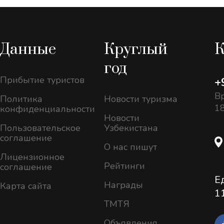
Данные
Круглый
К
год
Прибытие туристов
+
Вр
Политика
Новости туризма
18
конфиденциальности
Новости
Пользовательское
Узбекистана
соглашение
О нас пишут
Лицензионное
Рейтинги
соглашение
Е
Награды
Карта сайта
1
ТМТЯ
Объявления