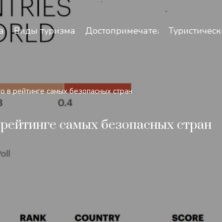
зопасность и особенности путешествий по Узбекист
а
Виды туризма
Достопримечательности
Туристическ
о в рейтинге самых безопасных стран
 рейтинге самых безопасных стран