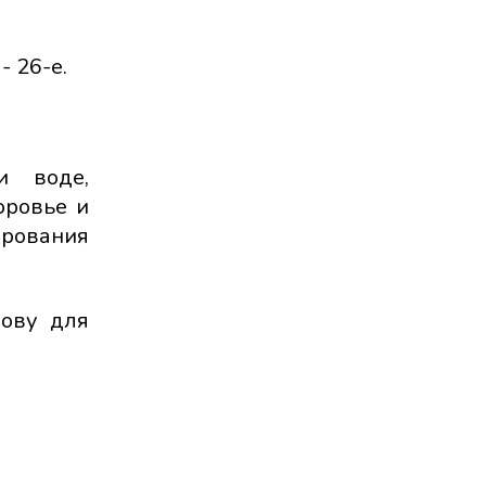
- 26-е.
и воде,
оровье и
ирования
нову для