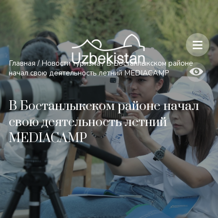
Безопасность и особенности путешествий по Узбекистану
Главная
/
Новости туризма
/
В Бостанлыкском районе
начал свою деятельность летний MEDIACAMP
В Бостанлыкском районе начал
свою деятельность летний
MEDIACAMP