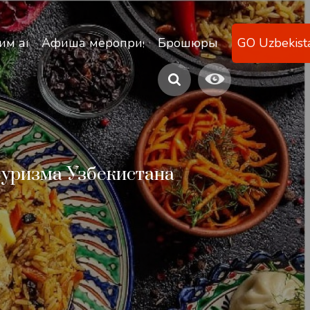
ану
им агентствам
Афиша мероприятий
Брошюры
GO Uzbekist
туризма Узбекистана