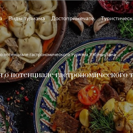
зопасность и особенности путешествий по Узбекист
а
Виды туризма
Достопримечательности
Туристическ
 о потенциале гастрономического туризма Узбекистана
ья о потенциале гастрономического 