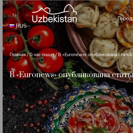
Бе
Город
RUS
Главная
/
О нас пишут
/
В «Euronews» опубликована статья
В «Euronews» опубликована стат