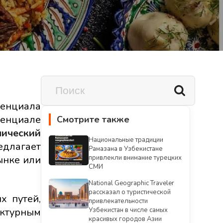
тенциала
тенциале
Смотрите также
мический
Национальные традиции
едлагает
Рамазана в Узбекистане
ынке или
привлекли внимание турецких
СМИ
National Geographic Traveler
рассказал о туристической
х путей,
привлекательности
ктурным
Узбекистан в числе самых
красивых городов Азии