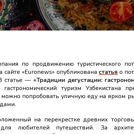
пания по продвижению туристического по
а сайте «Euronews» опубликована
статья
о по
 В статье —
«Традиции дегустации: гастроно
то гастрономический туризм Узбекистана пр
 можно попробовать уличную еду на ярком р
дами.
положенный на перекрестке древних торговы
 для любителей путешествий. За архите