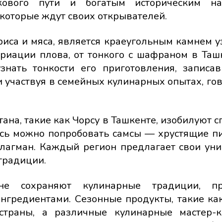
кового пути и богатым историческим на
которые ждут своих открывателей.
риса и мяса, является краеугольным камнем у
риации плова, от тонкого с шафраном в Таш
знать тонкости его приготовления, записа
 участвуя в семейных кулинарных опытах, гов
тана, такие как Чорсу в Ташкенте, изобилуют 
есь можно попробовать самсы — хрустящие п
лагман. Каждый регион предлагает свои ун
традиции.
ане сохраняют кулинарные традиции, п
нгредиентами. Сезонные продукты, такие ка
страны, а различные кулинарные мастер-