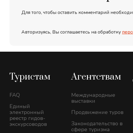
Для того, чтобы оставить комментарий необходи
Авторизуясь, Вы соглашаетесь на обработку
перс
Туристам
Агентствам
FAQ
Международные
выставки
Единый
электронный
Продвижение туров
реестр гидов-
Законодательство в
экскурсоводов
сфере туризма