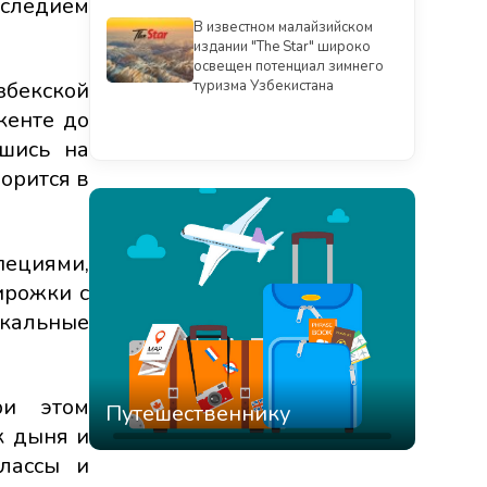
следием
В известном малайзийском
издании "The Star" широко
освещен потенциал зимнего
збекской
туризма Узбекистана
кенте до
Смотреть всё
вшись на
орится в
специями,
ирожки с
икальные
ри этом
Путешественнику
к дыня и
классы и