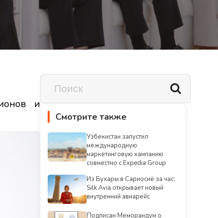
ионов и
Смотрите также
Узбекистан запустил
международную
маркетинговую кампанию
совместно с Expedia Group
Из Бухары в Сариосиё за час:
Silk Avia открывает новый
внутренний авиарейс
Подписан Меморандум о