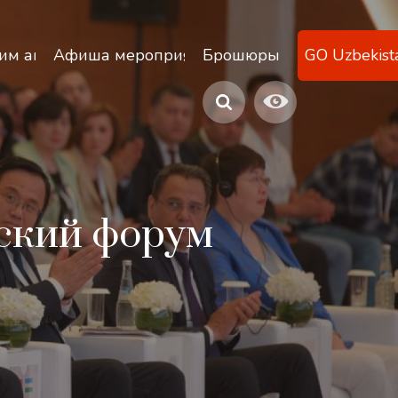
ану
им агентствам
Афиша мероприятий
Брошюры
GO Uzbekist
ский форум