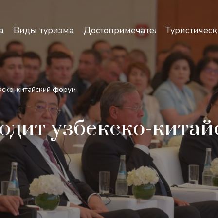
зопасность и особенности путешествий по Узбекист
а
Виды туризма
Достопримечательности
Туристическ
кско-китайский форум
одит узбекско-китай