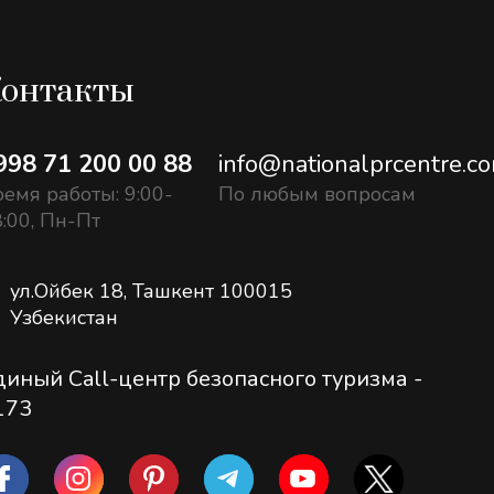
онтакты
998 71 200 00 88
info@nationalprcentre.c
емя работы: 9:00-
По любым вопросам
:00, Пн-Пт
ул.Ойбек 18, Ташкент 100015
Узбекистан
диный Call-центр безопасного туризма -
173