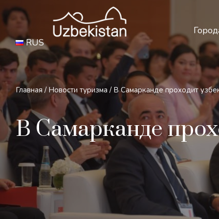
Бе
Город
RUS
Главная
/
Новости туризма
/
В Самарканде проходит узбе
В Самарканде прох