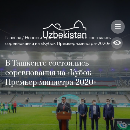
Безопасность и особенности путешествий по Узбекистану
Главная
/
Новости туризма
/
В Ташкенте состоялись
соревнования на «Кубок Премьер-министра-2020»
В Ташкенте состоялись
соревнования на «Кубок
Премьер-министра-2020»